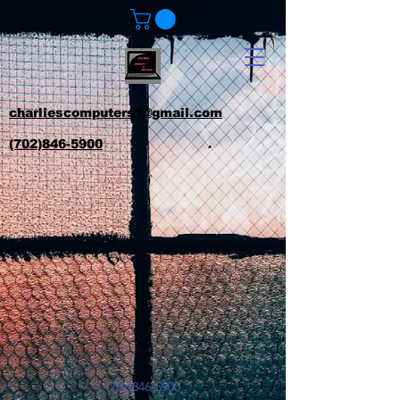
charliescomputers1@gmail.com
(702)846-5900
(702)846-5900